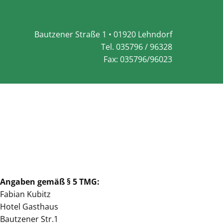
Bautz​ener Straße 1 • 01920 Lehndorf
Tel. 035796 / 96328
Fax: 035796/96023
Angaben gemäß § 5 TMG:
Fabian Kubitz
Hotel Gasthaus
Bautzener Str.1